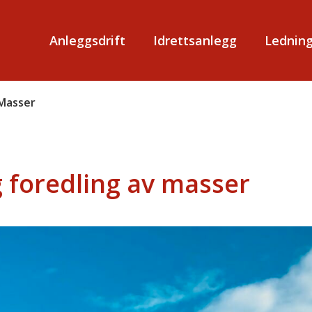
Anleggsdrift
Idrettsanlegg
Ledning
 Masser
 foredling av masser