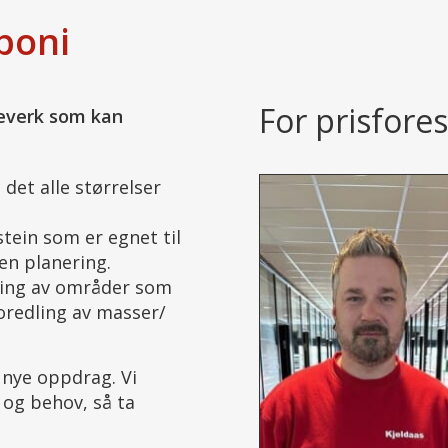
poni
For prisfores
severk som kan
et alle størrelser
stein som er egnet til
nen planering.
iding av områder som
oredling av masser/
r nye oppdrag. Vi
 og behov, så ta