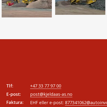
Tlf:
+47 33 77 97 00
E-post:
post@kjeldaas-as.no
Faktura:
EHF eller e-post:
877341062@autoinvo