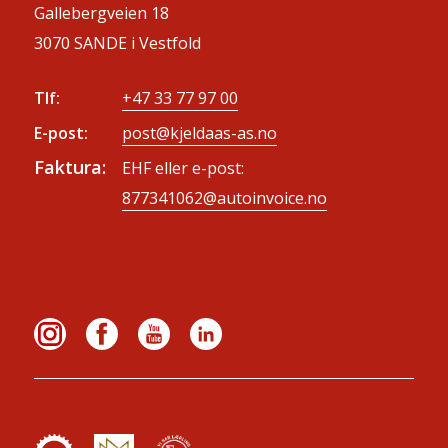
Gallebergveien 18
3070 SANDE i Vestfold
Tlf:
+47 33 77 97 00
E-post:
post@kjeldaas-as.no
Faktura:
EHF eller e-post:
877341062@autoinvoice.no