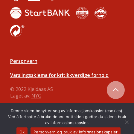
Personvern
Varslingsskjema for kritikkverdige forhold
© 2022 Kjeldaas AS
Laget av:
NYG
Denne siden benytter seg av informasjonskapsler (cookies).
Ved å fortsatte å bruke denne nettsiden godtar du sidens bruk
av informasjonskapsler.
Ok
Personvern og bruk av informasjonskapsler