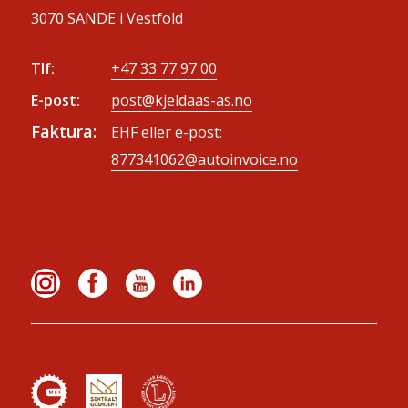
3070 SANDE i Vestfold
Tlf:
+47 33 77 97 00
E-post:
post@kjeldaas-as.no
Faktura:
EHF eller e-post:
877341062@autoinvoice.no