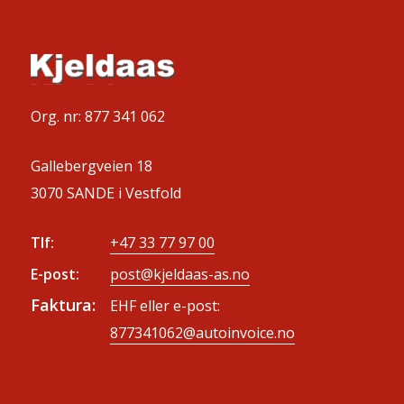
Org. nr: 877 341 062
Gallebergveien 18
3070 SANDE i Vestfold
Tlf:
+47 33 77 97 00
E-post:
post@kjeldaas-as.no
Faktura:
EHF eller e-post:
877341062@autoinvoice.no