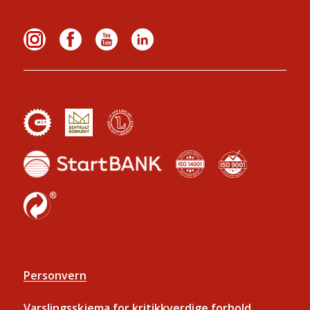
Personvern
Varslingsskjema for kritikkverdige forhold