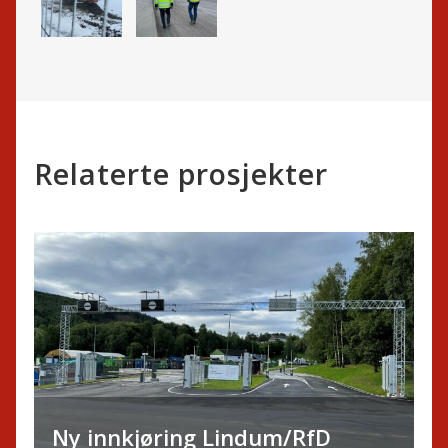
Relaterte prosjekter
Ny innkjøring Lindum/RfD