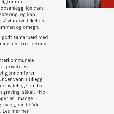
oligtomter,
løpsanlegg. Kjeldaas
ektering, og kan
gså vintervedlikehold
rammen og omegn.
 et godt samarbeid med
ning, elektro, betong
interkommunale
r private. Vi
vi gjennomfører
der vann. I tillegg
egen avdeling som har
n graving, såkalt «No-
nger er i mange
ll graving, med både
r.
Les mer her