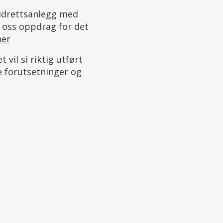
 idrettsanlegg med
 oss oppdrag for det
her
 vil si riktig utført
nde forutsetninger og