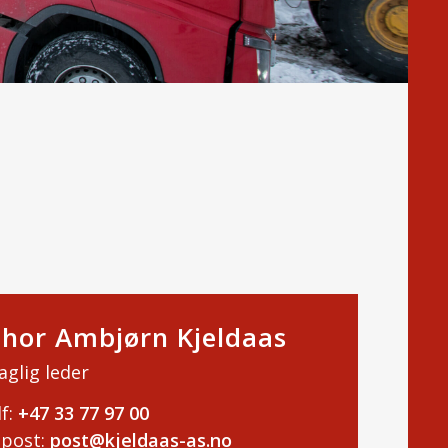
hor Ambjørn Kjeldaas
aglig leder
f:
+47 33 77 97 00
-post:
post@kjeldaas-as.no