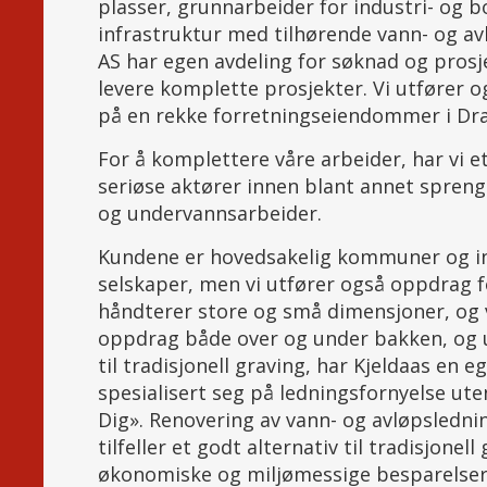
plasser, grunnarbeider for industri- og b
infrastruktur med tilhørende vann- og av
AS har egen avdeling for søknad og prosj
levere komplette prosjekter. Vi utfører o
på en rekke forretningseiendommer i D
For å komplettere våre arbeider, har vi
seriøse aktører innen blant annet spreng
og undervannsarbeider.
Kundene er hovedsakelig kommuner og 
selskaper, men vi utfører også oppdrag fo
håndterer store og små dimensjoner, og 
oppdrag både over og under bakken, og un
til tradisjonell graving, har Kjeldaas en 
spesialisert seg på ledningsfornyelse ute
Dig». Renovering av vann- og avløpsledni
tilfeller et godt alternativ til tradisjone
økonomiske og miljømessige besparelse