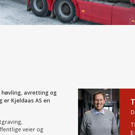
 høvling, avretting og
T
ag er Kjeldaas AS en
D
tgraving,
Tl
fentlige veier og
E