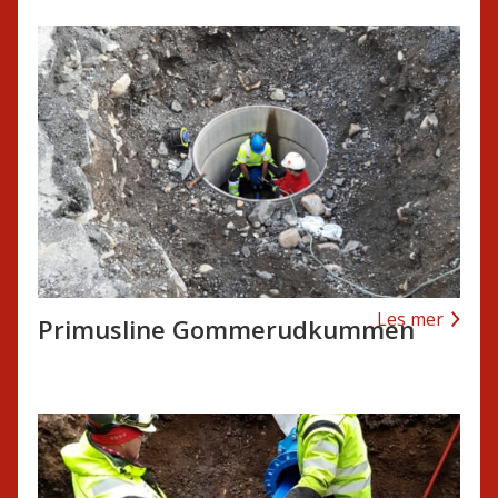
Les mer
Primusline Gommerudkummen